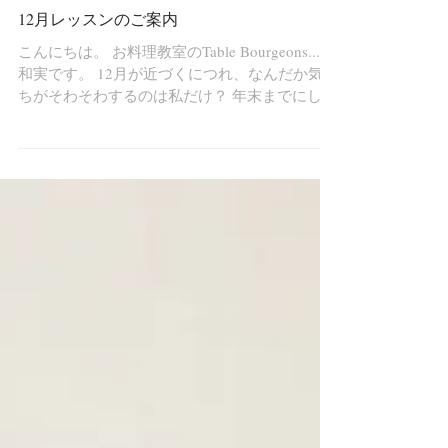
12月レッスンのご案内
こんにちは。 お料理教室のTable Bourgeons...の
和実です。 12月が近づくにつれ、なんだか気持
ちがそわそわするのは私だけ？ 年末までにして
おきたいことやクリスマス準備など、頭の中は
渋滞中。 一つ一つ整理しながら、頭も心もクリ
アにしていきたいと願う今日この頃。...