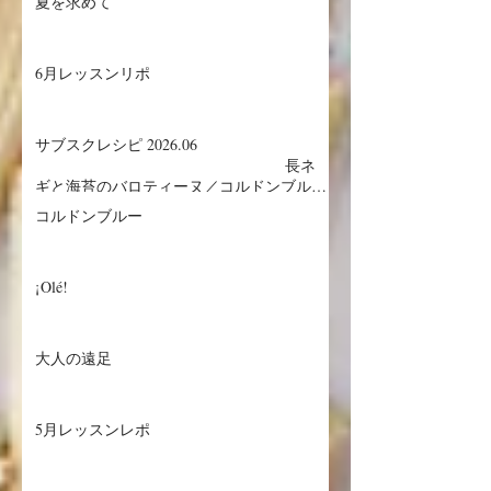
／マグロのザタールグリル、キヌアサラダ
夏を求めて
／マンゴープリン
6月レッスンリポ
サブスクレシピ 2026.06
長ネ
ギと海苔のバロティーヌ／コルドンブルー
／丸ごとメロンケーキ
コルドンブルー
¡Olé!
大人の遠足
5月レッスンレポ