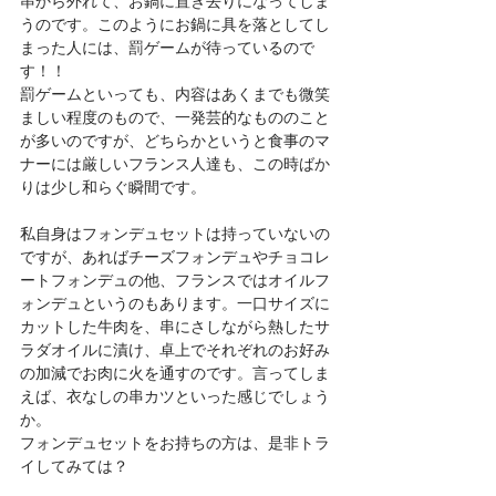
串から外れて、お鍋に置き去りになってしま
うのです。このようにお鍋に具を落としてし
まった人には、罰ゲームが待っているので
す！！
罰ゲームといっても、内容はあくまでも微笑
ましい程度のもので、一発芸的なもののこと
が多いのですが、どちらかというと食事のマ
ナーには厳しいフランス人達も、この時ばか
りは少し和らぐ瞬間です。
私自身はフォンデュセットは持っていないの
ですが、あればチーズフォンデュやチョコレ
ートフォンデュの他、フランスではオイルフ
ォンデュというのもあります。一口サイズに
カットした牛肉を、串にさしながら熱したサ
ラダオイルに漬け、卓上でそれぞれのお好み
の加減でお肉に火を通すのです。言ってしま
えば、衣なしの串カツといった感じでしょう
か。
フォンデュセットをお持ちの方は、是非トラ
イしてみては？