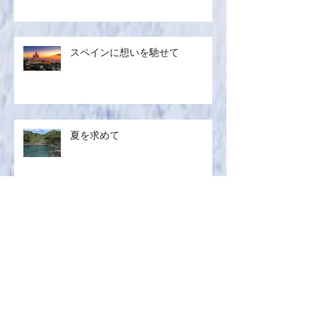
生ハ
ムメロン／マグロのザタールグリ
スペインに想いを馳せて
ル、キヌアサラダ／マンゴープリ
ン
夏を求めて
6月レッスンリポ
サブスクレシピ 2026.06