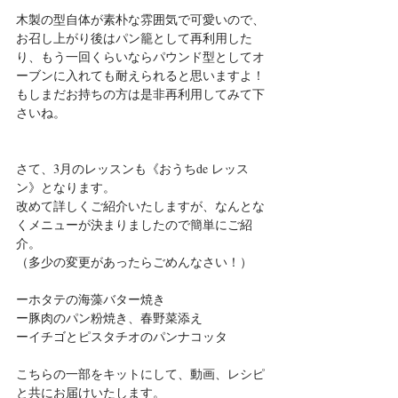
木製の型自体が素朴な雰囲気で可愛いので、
お召し上がり後はパン籠として再利用した
り、もう一回くらいならパウンド型としてオ
ーブンに入れても耐えられると思いますよ！
もしまだお持ちの方は是非再利用してみて下
さいね。
さて、3月のレッスンも《おうちde レッス
ン》となります。
改めて詳しくご紹介いたしますが、なんとな
くメニューが決まりましたので簡単にご紹
介。
（多少の変更があったらごめんなさい！）
ーホタテの海藻バター焼き
ー豚肉のパン粉焼き、春野菜添え
ーイチゴとピスタチオのパンナコッタ
こちらの一部をキットにして、動画、レシピ
と共にお届けいたします。