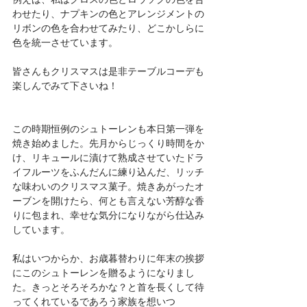
わせたり、ナプキンの色とアレンジメントの
リボンの色を合わせてみたり、どこかしらに
色を統一させています。
皆さんもクリスマスは是非テーブルコーデも
楽しんでみて下さいね！
この時期恒例のシュトーレンも本日第一弾を
焼き始めました。先月からじっくり時間をか
け、リキュールに漬けて熟成させていたドラ
イフルーツをふんだんに練り込んだ、リッチ
な味わいのクリスマス菓子。焼きあがったオ
ーブンを開けたら、何とも言えない芳醇な香
りに包まれ、幸せな気分になりながら仕込み
しています。
私はいつからか、お歳暮替わりに年末の挨拶
にこのシュトーレンを贈るようになりまし
た。きっとそろそろかな？と首を長くして待
ってくれているであろう家族を想いつ