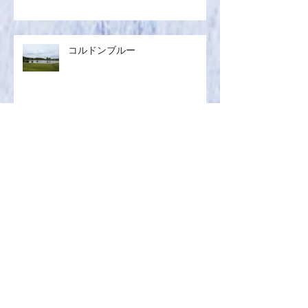
ケーキ
コルドンブルー
¡Olé!
大人の遠足