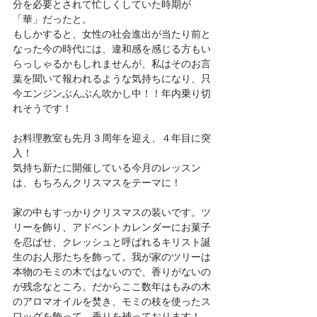
分を必要とされて忙しくしていた時期が
「華」だったと。
もしかすると、女性の社会進出が当たり前と
なった今の時代には、違和感を感じる方もい
らっしゃるかもしれませんが、私はそのお言
葉を聞いて報われるような気持ちになり、只
今エンジンぶんぶん吹かし中！！年内乗り切
れそうです！
お料理教室も先月３周年を迎え、４年目に突
入！
気持ち新たに開催している今月のレッスン
は、もちろんクリスマスをテーマに！
家の中もすっかりクリスマスの装いです。ツ
リーを飾り、アドベントカレンダーにお菓子
を忍ばせ、クレッシュと呼ばれるキリスト誕
生のお人形たちを飾って。我が家のツリーは
本物のモミの木ではないので、香りがないの
が残念なところ。だからここ数年はもみの木
のアロマオイルを焚き、モミの枝を使ったス
ワッグを飾って、香りを補っております！