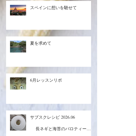
生ハ
ムメロン／マグロのザタールグリ
スペインに想いを馳せて
ル、キヌアサラダ／マンゴープリ
ン
夏を求めて
6月レッスンリポ
サブスクレシピ 2026.06
長ネギと海苔のバロティーヌ
／コルドンブルー／丸ごとメロン