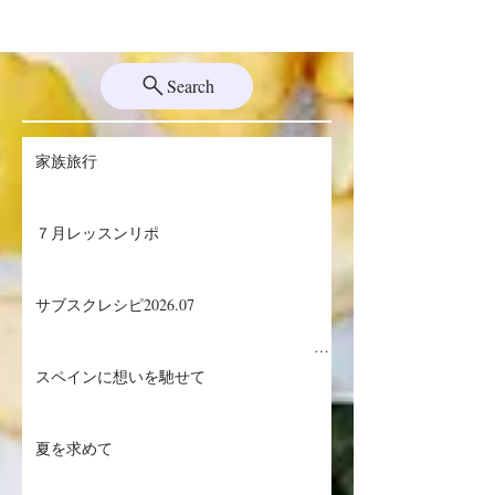
Search
家族旅行
７月レッスンリポ
サブスクレシピ2026.07
スペインに想いを馳せて
生ハムメロン
／マグロのザタールグリル、キヌアサラダ
夏を求めて
／マンゴープリン