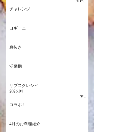
2026.05
玉ねぎ
の冷製スープ／鴨胸肉のローストオレンジ
チャレンジ
ソース／枇杷タルト／枇杷ゼリー
ヨギーニ
息抜き
活動期
サブスクレシピ
2026.04
アス
パラ・グリビッシュソース／豚フィレ肉と
コラボ！
新玉ねぎ／ドバイチョコチーズケーキ