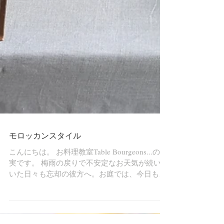
モロッカンスタイル
こんにちは。 お料理教室Table Bourgeons...の和
実です。 梅雨の戻りで不安定なお天気が続いて
いた日々も忘却の彼方へ。お庭では、今日もセ
ミが元気いっぱい鳴いています。 我が家は不定
期でお世話になっている日本の小学校も今日で
終わり。子供たちにとっては本当の意味で...