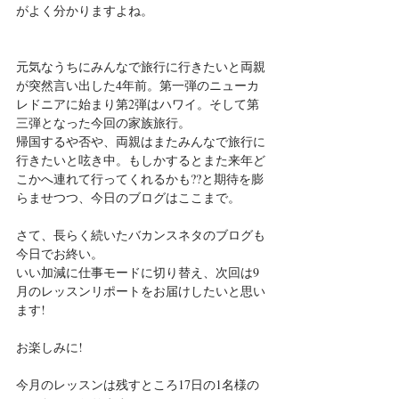
がよく分かりますよね。
元気なうちにみんなで旅行に行きたいと両親
が突然言い出した4年前。第一弾のニューカ
レドニアに始まり第2弾はハワイ。そして第
三弾となった今回の家族旅行。
帰国するや否や、両親はまたみんなで旅行に
行きたいと呟き中。もしかするとまた来年ど
こかへ連れて行ってくれるかも??と期待を膨
らませつつ、今日のブログはここまで。
さて、長らく続いたバカンスネタのブログも
今日でお終い。
いい加減に仕事モードに切り替え、次回は9
月のレッスンリポートをお届けしたいと思い
ます!
お楽しみに!
今月のレッスンは残すところ17日の1名様の