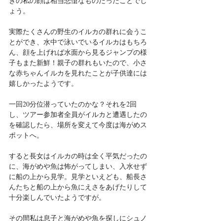
きの私の顔は相当悲愴なものだったことでし
ょう。
実際たくさんの野生のイルカの群れに会うこ
とができ、水中で泳いでいるイルカはもちろ
ん、顔を上げれば水面から見るジャンプの様
子もまた新鮮！親子の群れもいたので、小さ
な赤ちゃんイルカを見れたことが子供達には
嬉しかったようです。
一回20分位潜っていたのかな？それを2回
し、ツアー参加者全員がイルカと遭遇したの
を確認したら、場所を変えて今度は海がめス
ポットへ。
すると長女はイルカの時は全く平気だったの
に、海がめや魚は怖がってしまい、入水せず
に船の上から見学。見学といえども、船長さ
んたちと船の上から魚にえさをあげたりして
十分楽しんでいたようですが。
その間私は息子と海がめや魚を探しにシュノ