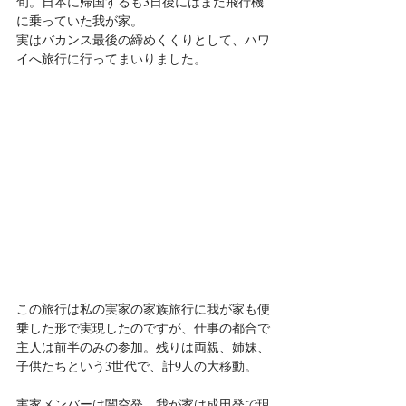
旬。日本に帰国するも3日後にはまた飛行機
に乗っていた我が家。
実はバカンス最後の締めくくりとして、ハワ
イへ旅行に行ってまいりました。
この旅行は私の実家の家族旅行に我が家も便
乗した形で実現したのですが、仕事の都合で
主人は前半のみの参加。残りは両親、姉妹、
子供たちという3世代で、計9人の大移動。
実家メンバーは関空発、我が家は成田発で現