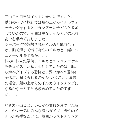
二つ目の目玉はイルカに会いに行くこと。
以前のハワイ旅行では船の上からイルカウォ
ッチングをするというツアーに子どもと参加
していたので、今回は更なるイルカとのふれ
あいを求めておりました。
シーパークで調教されたイルカと触れ合う
か、船で海まで出て野性のイルカと一緒にシ
ュノーケルをするか。。。
悩みに悩んだ挙句、イルカとのシュノーケル
をチョイスした私。心配していたのは、船か
ら海へダイブする恐怖と、深い海への恐怖に
子供達が耐えられるのか?ということ。最悪
の場合、船の上からのイルカウォッチングに
なるかなーと半分あきらめていたのです
が、、、
いざ海へ出ると、いるかの群れを見つけたら
とにかく一気にみんな海へダイブ！野性のイ
ルカが相手なだけに、毎回がラストチャンス