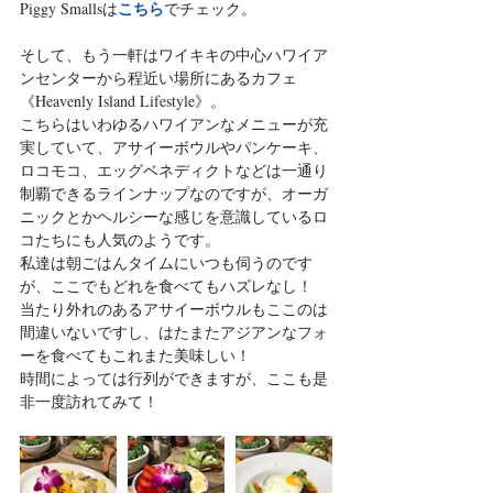
こちら
Piggy Smallsは
でチェック。
そして、もう一軒はワイキキの中心ハワイア
ンセンターから程近い場所にあるカフェ
《Heavenly Island Lifestyle》。
こちらはいわゆるハワイアンなメニューが充
実していて、アサイーボウルやパンケーキ、
ロコモコ、エッグベネディクトなどは一通り
制覇できるラインナップなのですが、オーガ
ニックとかヘルシーな感じを意識しているロ
コたちにも人気のようです。
私達は朝ごはんタイムにいつも伺うのです
が、ここでもどれを食べてもハズレなし！
当たり外れのあるアサイーボウルもここのは
間違いないですし、はたまたアジアンなフォ
ーを食べてもこれまた美味しい！
時間によっては行列ができますが、ここも是
非一度訪れてみて！