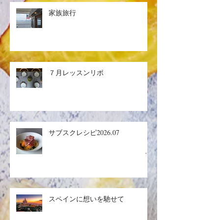
家族旅行
７月レッスンリポ
サブスクレシピ2026.07
生ハ
ムメロン／マグロのザタールグリ
スペインに想いを馳せて
ル、キヌアサラダ／マンゴープリ
ン