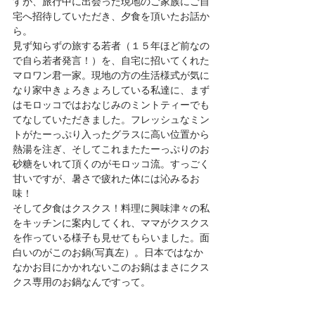
すが、旅行中に出会った現地のご家族にご自
宅へ招待していただき、夕食を頂いたお話か
ら。
見ず知らずの旅する若者（１５年ほど前なの
で自ら若者発言！）を、自宅に招いてくれた
マロワン君一家。現地の方の生活様式が気に
なり家中きょろきょろしている私達に、まず
はモロッコではおなじみのミントティーでも
てなしていただきました。フレッシュなミン
トがたーっぷり入ったグラスに高い位置から
熱湯を注ぎ、そしてこれまたたーっぷりのお
砂糖をいれて頂くのがモロッコ流。すっごく
甘いですが、暑さで疲れた体には沁みるお
味！
そして夕食はクスクス！料理に興味津々の私
をキッチンに案内してくれ、ママがクスクス
を作っている様子も見せてもらいました。面
白いのがこのお鍋(写真左）。日本ではなか
なかお目にかかれないこのお鍋はまさにクス
クス専用のお鍋なんですって。