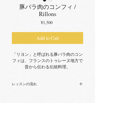
豚バラ肉のコンフィ /
Rillons
Price
¥1,500
Add to Cart
「リヨン」と呼ばれる豚バラ肉のコン
フィは、フランスのトゥレーヌ地方で
昔から伝わる伝統料理。
冷製でも温製でも美味しくお召し上が
り頂けます。
レッスンの流れ
保存食なので、沢山作ってストックし
ましょう！
pdf形式のレシピをダウンロード
してください。レシピに掲載の
QRコードから動画をご覧いただ
けます。
最新情報をメールでお届けします
動画やレシピについてご質問等ご
ざいましたら、お気軽にお問合せ