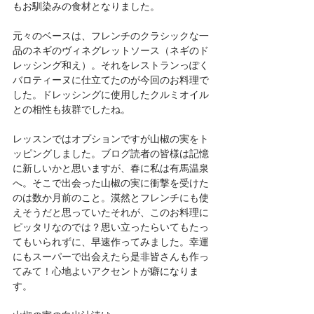
もお馴染みの食材となりました。
元々のベースは、フレンチのクラシックな一
品のネギのヴィネグレットソース（ネギのド
レッシング和え）。それをレストランっぽく
バロティーヌに仕立てたのが今回のお料理で
した。ドレッシングに使用したクルミオイル
との相性も抜群でしたね。
レッスンではオプションですが山椒の実をト
ッピングしました。ブログ読者の皆様は記憶
に新しいかと思いますが、春に私は有馬温泉
へ。そこで出会った山椒の実に衝撃を受けた
のは数か月前のこと。漠然とフレンチにも使
えそうだと思っていたそれが、このお料理に
ピッタリなのでは？思い立ったらいてもたっ
てもいられずに、早速作ってみました。幸運
にもスーパーで出会えたら是非皆さんも作っ
てみて！心地よいアクセントが癖になりま
す。