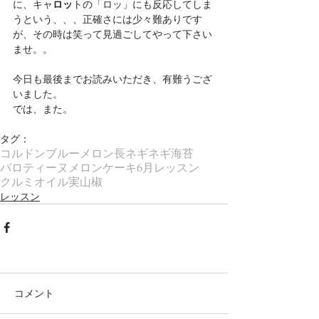
ロッ
に、キャ
トの「ロッ」にも反応してしま
うという、、、正確さには少々難ありです
が、その時は笑って見過ごしてやって下さい
ませ。。
今日も最後までお読みいただき、有難うござ
いました。
では、また。
タグ：
コルドンブルー
メロン
長ネギ
ネギ
海苔
バロティーヌ
メロンケーキ
6月レッスン
クルミオイル
実山椒
レッスン
コメント