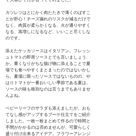
カツレツはとにかく肉たたきで薄くのばすこ
とが肝心！チーズ漏れのリスクが減るだけで
なく、肉質が柔らかくなる、火が通りやすく
なる、嵩増しになるなど、いいこと尽くしな
のです。
添えたケッカソースはイタリアン。フレッシ
ュトマトの即席ソースとでも言いましょう
か。重くなりがちな揚げ物に添えることで夏
場でも食べやすくまとまったのではないかし
ら。夏場に限ったソースではないものの、や
はりトマトが一番おいしい季節である夏は、
ソースの味も格別なのは言うまでもありませ
んよね。
ベビーリーフのサラダも添えましたが、おも
てなし感がアップするブーケ仕立てをご紹介
しました。一枚一枚まとめて作るので時間と
手間がかかるのは否めませんが、可愛らしく
盛り付け出来るアイデア。フラワーアレンジ