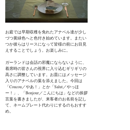
お庭では早期収穫を免れたアナベル達が少し
づつ黄緑色へと色付き始めています。またい
つか彼らはリースになって皆様の前にお目見
えすることでしょう。お楽しみに。
ガーランドは会話の邪魔にならないように、
着席時の皆さんの視界に入り込むギリギリの
高さに調整しています。お皿にはメッセージ
入りのアナベルの葉を添えました。今回は
「Coucou／やあ！」とか「Salut／やっほ
ー！」、「Bonjour／こんにちは」などの挨拶
言葉を書きましたが、来客者のお名前を記し
て、ネームプレート代わりにするのもおすす
め。