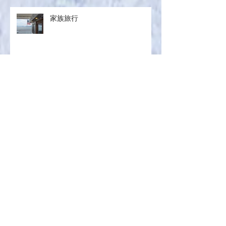
家族旅行
７月レッスンリポ
サブスクレシピ2026.07
生ハ
ムメロン／マグロのザタールグリ
スペインに想いを馳せて
ル、キヌアサラダ／マンゴープリ