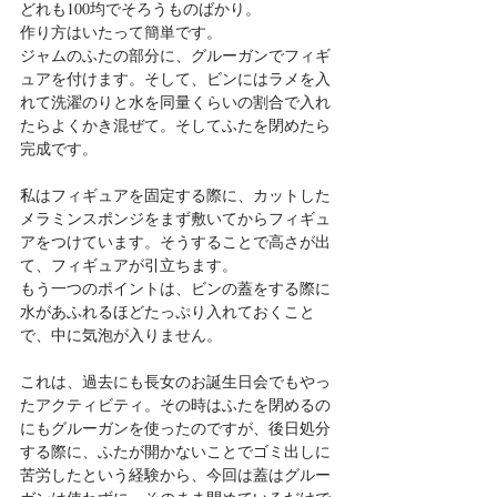
どれも100均でそろうものばかり。
作り方はいたって簡単です。
ジャムのふたの部分に、グルーガンでフィギ
ュアを付けます。そして、ビンにはラメを入
れて洗濯のりと水を同量くらいの割合で入れ
たらよくかき混ぜて。そしてふたを閉めたら
完成です。
私はフィギュアを固定する際に、カットした
メラミンスポンジをまず敷いてからフィギュ
アをつけています。そうすることで高さが出
て、フィギュアが引立ちます。
もう一つのポイントは、ビンの蓋をする際に
水があふれるほどたっぷり入れておくこと
で、中に気泡が入りません。
これは、過去にも長女のお誕生日会でもやっ
たアクティビティ。その時はふたを閉めるの
にもグルーガンを使ったのですが、後日処分
する際に、ふたが開かないことでゴミ出しに
苦労したという経験から、今回は蓋はグルー