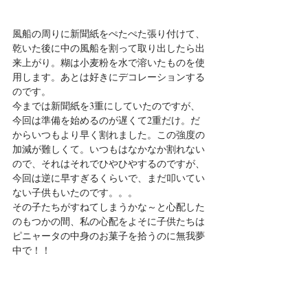
風船の周りに新聞紙をぺたぺた張り付けて、
乾いた後に中の風船を割って取り出したら出
来上がり。糊は小麦粉を水で溶いたものを使
用します。あとは好きにデコレーションする
のです。
今までは新聞紙を3重にしていたのですが、
今回は準備を始めるのが遅くて2重だけ。だ
からいつもより早く割れました。この強度の
加減が難しくて。いつもはなかなか割れない
ので、それはそれでひやひやするのですが、
今回は逆に早すぎるくらいで、まだ叩いてい
ない子供もいたのです。。。
その子たちがすねてしまうかな～と心配した
のもつかの間、私の心配をよそに子供たちは
ピニャータの中身のお菓子を拾うのに無我夢
中で！！