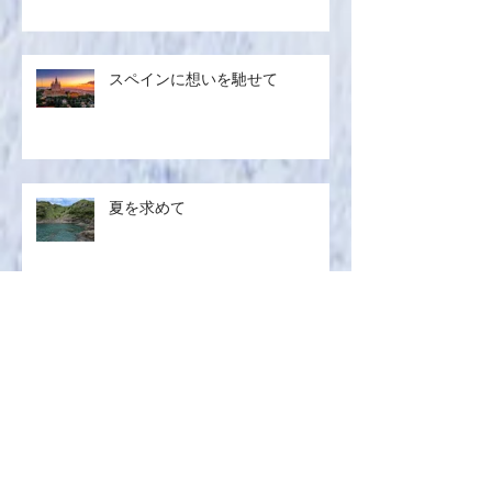
生ハ
ムメロン／マグロのザタールグリ
スペインに想いを馳せて
ル、キヌアサラダ／マンゴープリ
ン
夏を求めて
6月レッスンリポ
サブスクレシピ 2026.06