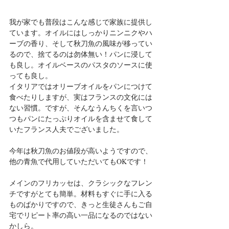
我が家でも普段はこんな感じで家族に提供し
ています。オイルにはしっかりニンニクやハ
ーブの香り、そして秋刀魚の風味が移ってい
るので、捨てるのは勿体無い！パンに浸して
も良し。オイルベースのパスタのソースに使
っても良し。
イタリアではオリーブオイルをパンにつけて
食べたりしますが、実はフランスの文化には
ない習慣。ですが、そんなうんちくを言いつ
つもパンにたっぷりオイルを含ませて食して
いたフランス人夫でございました。
今年は秋刀魚のお値段が高いようですので、
他の青魚で代用していただいてもOKです！
メインのフリカッセは、クラシックなフレン
チですがとても簡単。材料もすぐに手に入る
ものばかりですので、きっと生徒さんもご自
宅でリピート率の高い一品になるのではない
かしら。