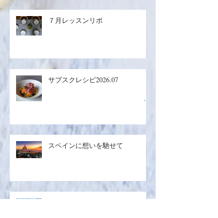
７月レッスンリポ
サブスクレシピ2026.07
生ハ
ムメロン／マグロのザタールグリ
スペインに想いを馳せて
ル、キヌアサラダ／マンゴープリ
ン
夏を求めて