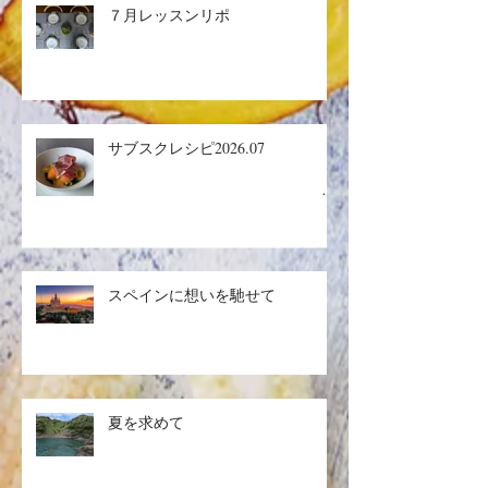
７月レッスンリポ
サブスクレシピ2026.07
生ハ
ムメロン／マグロのザタールグリ
スペインに想いを馳せて
ル、キヌアサラダ／マンゴープリ
ン
夏を求めて