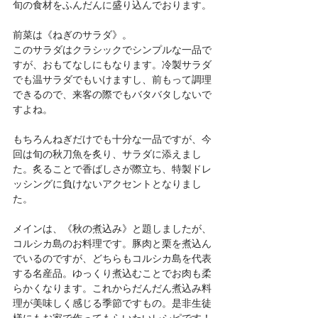
旬の食材をふんだんに盛り込んでおります。
前菜は《ねぎのサラダ》。
このサラダはクラシックでシンプルな一品で
すが、おもてなしにもなります。冷製サラダ
でも温サラダでもいけますし、前もって調理
できるので、来客の際でもバタバタしないで
すよね。
もちろんねぎだけでも十分な一品ですが、今
回は旬の秋刀魚を炙り、サラダに添えまし
た。炙ることで香ばしさが際立ち、特製ドレ
ッシングに負けないアクセントとなりまし
た。
メインは、《秋の煮込み》と題しましたが、
コルシカ島のお料理です。豚肉と栗を煮込ん
でいるのですが、どちらもコルシカ島を代表
する名産品。ゆっくり煮込むことでお肉も柔
らかくなります。これからだんだん煮込み料
理が美味しく感じる季節ですもの。是非生徒
様にもお家で作ってもらいたいレシピです！