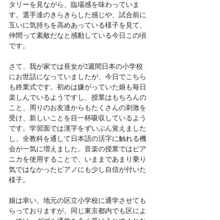
タリーを見ながら、臨場感を味わっていま
す。選手達のきらきらした感じや、試合前に
互いに気持ちを高めあっている様子を見て、
仲間って素敵だなと感動している今日この頃
です。
さて、我が家では長女が2週間日本の小学校
にお世話になっていましたが、今日でこちら
も終業式です。初めは嫌がっていた娘も毎日
楽しんでいるようですし、授業はもちろんの
こと、周りのお友達からもたくさんの刺激を
受け、新しいことを目一杯吸収しているよう
です。学習面では漢字をずいぶん覚えました
し、全教科を通して日本語の活字に触れる機
会が一気に増えました。音楽の授業ではピア
ニカを使用することで、いままであまり乗り
気ではなかったピアノにも少し自信が付いた
様子。
娘は幸い、地元の区立小学校に通学させても
らっておりますが、同じ東京都内でも区によ