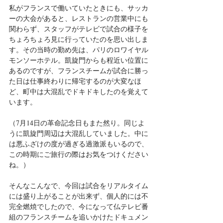
私がフランスで働いていたときにも、サッカ
ーの大会があると、レストランの営業中にも
関わらず、スタッフがテレビで試合の様子を
ちょろちょろ見に行っていたのを思い出しま
す。その当時の勤め先は、パリのロワイヤル
モンソーホテル。凱旋門からも程近い位置に
あるのですが、フランスチームが試合に勝っ
た日は仕事終わりに帰宅するのが大変なほ
ど、町中は大混乱でドキドキしたのを覚えて
います。
（7月14日の革命記念日もまた然り。同じよ
うに凱旋門周辺は大混乱していました。中に
は悪ふざけの度が過ぎる過激派もいるので、
この時期にご旅行の際はお気をつけください
ね。）
そんなこんなで、今回は試合をリアルタイム
には盛り上がることが出来ず、個人的には不
完全燃焼でしたので、今になって仏テレビ番
組のフランスチームを追いかけたドキュメン