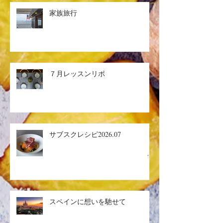
家族旅行
７月レッスンリポ
サブスクレシピ2026.07
生ハ
ムメロン／マグロのザタールグリ
スペインに想いを馳せて
ル、キヌアサラダ／マンゴープリ
ン