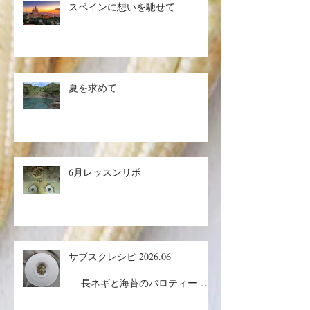
ムメロン／マグロのザタールグリ
スペインに想いを馳せて
ル、キヌアサラダ／マンゴープリ
ン
夏を求めて
6月レッスンリポ
サブスクレシピ 2026.06
長ネギと海苔のバロティーヌ
／コルドンブルー／丸ごとメロン
ケーキ