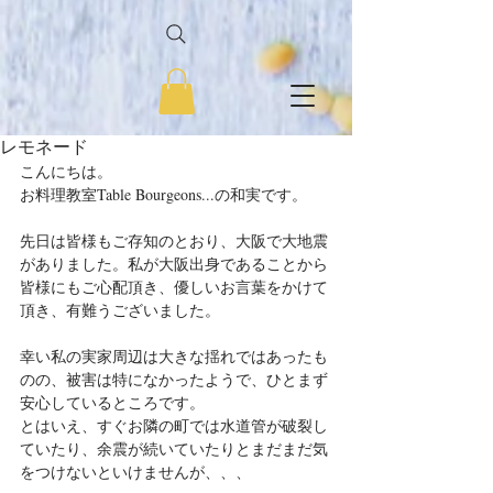
レモネード
こんにちは。
お料理教室Table Bourgeons...の和実です。
先日は皆様もご存知のとおり、大阪で大地震
がありました。私が大阪出身であることから
皆様にもご心配頂き、優しいお言葉をかけて
頂き、有難うございました。
幸い私の実家周辺は大きな揺れではあったも
のの、被害は特になかったようで、ひとまず
安心しているところです。
とはいえ、すぐお隣の町では水道管が破裂し
ていたり、余震が続いていたりとまだまだ気
をつけないといけませんが、、、