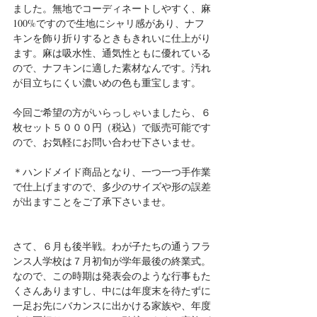
ました。無地でコーディネートしやすく、麻
100%ですので生地にシャリ感があり、ナフ
キンを飾り折りするときもきれいに仕上がり
ます。麻は吸水性、通気性ともに優れている
ので、ナフキンに適した素材なんです。汚れ
が目立ちにくい濃いめの色も重宝します。
今回ご希望の方がいらっしゃいましたら、６
枚セット５０００円（税込）で販売可能です
ので、お気軽にお問い合わせ下さいませ。
＊ハンドメイド商品となり、一つ一つ手作業
で仕上げますので、多少のサイズや形の誤差
が出ますことをご了承下さいませ。
さて、６月も後半戦。わが子たちの通うフラ
ンス人学校は７月初旬が学年最後の終業式。
なので、この時期は発表会のような行事もた
くさんありますし、中には年度末を待たずに
一足お先にバカンスに出かける家族や、年度