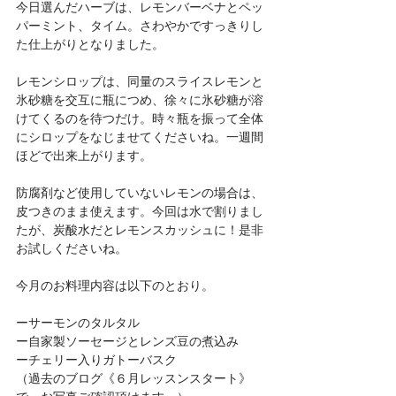
今日選んだハーブは、レモンバーベナとペッ
パーミント、タイム。さわやかですっきりし
た仕上がりとなりました。
レモンシロップは、同量のスライスレモンと
氷砂糖を交互に瓶につめ、徐々に氷砂糖が溶
けてくるのを待つだけ。時々瓶を振って全体
にシロップをなじませてくださいね。一週間
ほどで出来上がります。
防腐剤など使用していないレモンの場合は、
皮つきのまま使えます。今回は水で割りまし
たが、炭酸水だとレモンスカッシュに！是非
お試しくださいね。
今月のお料理内容は以下のとおり。
ーサーモンのタルタル
ー自家製ソーセージとレンズ豆の煮込み
ーチェリー入りガトーバスク
（過去のブログ《６月レッスンスタート》