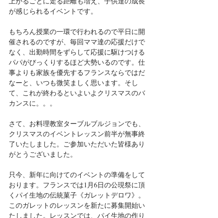
上がるごとに走る距離も増え、子供達の成長
が感じられるイベントです。
もちろん授業の一環で行われるので平日に開
催されるのですが、毎回ママ達の応援だけで
なく、出勤時間をずらして応援に駆けつける
パパがびっくりするほど大勢いるのです。仕
事よりも家族を優先するフランスならではだ
なーと、いつも微笑ましく思います。そし
て、これが終わるといよいよクリスマスのバ
カンスに。。。
さて、お料理教室ターブルブルジョンでも、
クリスマスのイベントレッスン前半が無事終
了いたしました。ご参加いただいた皆様あり
がとうございました。
只今、新年に向けてのイベントの準備をして
おります。フランスでは1月6日の公現祭に頂
くパイ生地の伝統菓子《ガレットデロワ》。
このガレットのレッスンを新たに募集開始い
たしました。レッスンでは、パイ生地の作り