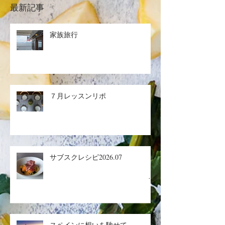
最新記事
家族旅行
７月レッスンリポ
サブスクレシピ2026.07
生ハ
ムメロン／マグロのザタールグリ
スペインに想いを馳せて