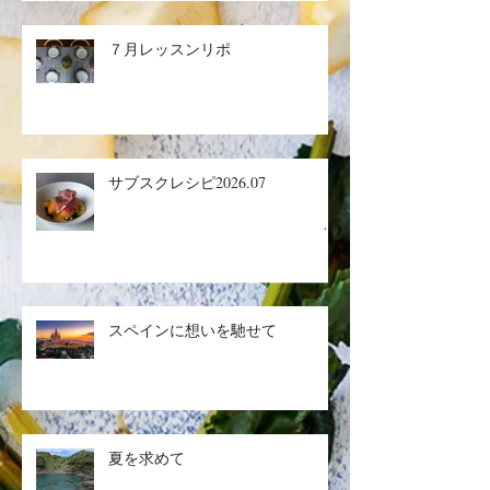
７月レッスンリポ
サブスクレシピ2026.07
生ハ
ムメロン／マグロのザタールグリ
スペインに想いを馳せて
ル、キヌアサラダ／マンゴープリ
ン
夏を求めて