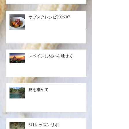
サブスクレシピ2026.07
生ハ
ムメロン／マグロのザタールグリ
スペインに想いを馳せて
ル、キヌアサラダ／マンゴープリ
ン
夏を求めて
6月レッスンリポ