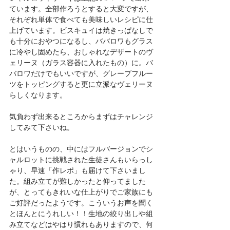
ています。全部作ろうとすると大変ですが、
それぞれ単体で食べても美味しいレシピに仕
上げています。ビスキュイは焼きっぱなしで
も十分におやつになるし、ババロワもグラス
に冷やし固めたら、おしゃれなデザートのヴ
ェリーヌ（ガラス容器に入れたもの）に。バ
バロワだけでもいいですが、グレープフルー
ツをトッピングすると更に立派なヴェリーヌ
らしくなります。
気負わず出来るところからまずはチャレンジ
してみて下さいね。
とはいうものの、中にはフルバージョンでシ
ャルロットに挑戦された生徒さんもいらっし
ゃり、早速「作レポ」も届けて下さいまし
た。組み立てが難しかったと仰ってました
が、とってもきれいな仕上がりでご家族にも
ご好評だったようです。こういうお声を聞く
とほんとにうれしい！！生地の絞り出しや組
み立てなどはやはり慣れもありますので、何