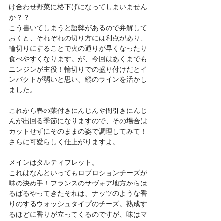
け合わせ野菜に格下げになってしまいません
か？？
こう書いてしまうと語弊があるので弁解して
おくと、それぞれの切り方には利点があり、
輪切りにすることで火の通りが早くなったり
食べやすくなります。が、今回はあくまでも
ニンジンが主役！輪切りでの盛り付けだとイ
ンパクトが弱いと思い、縦のラインを活かし
ました。
これから春の葉付きにんじんや間引きにんじ
んが出回る季節になりますので、その場合は
カットせずにそのままの姿で調理してみて！
さらに可愛らしく仕上がりますよ。
メインはタルティフレット。
これはなんといってもロブロションチーズが
味の決め手！フランスのサヴォア地方からは
るばるやってきたそれは、ナッツのような香
りのするウォッシュタイプのチーズ。熟成す
るほどに香りが立ってくるのですが、味はマ