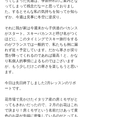
ってしまった先週は、季節外れのご案内とな
ってしまって残念だなーと思っておりまし
た。するとそんな私の気持ちを知ってか知ら
ずか、今週は見事に冬空に逆戻り。
それに我が家は今週末から子供達のバカンス
がスタート。スキーバカンスと呼び名がつく
ほどに、このタイミングでスキー旅行をする
のがフランスでは一般的で、私たちも例に漏
れず近々予定しています。だから寒さが戻り
雪が降ってくれるのであれば最高！と、かな
り私個人的事情によるものではございます
が、もう少しだけこの寒さを楽しもうと思い
ます。
今日は先日終了しました2月レッスンのリポ
ートです。
花市場で見かけたイタリア産の房ミモザがと
ってもきれいだったので、２月のお花はこれ
で決まり！房ミモザという名前だけあって黄
色のお花が先端に密集しているのがとっても