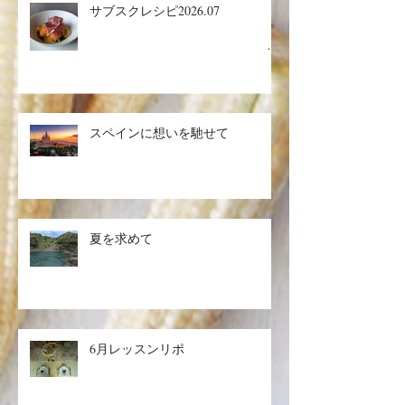
サブスクレシピ2026.07
生ハ
ムメロン／マグロのザタールグリ
スペインに想いを馳せて
ル、キヌアサラダ／マンゴープリ
ン
夏を求めて
6月レッスンリポ