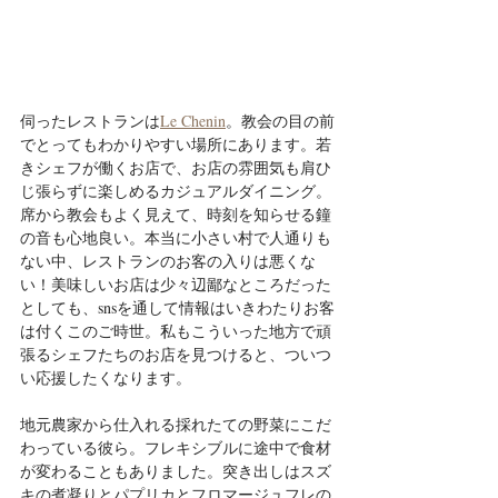
伺ったレストランは
Le Chenin
。教会の目の前
でとってもわかりやすい場所にあります。若
きシェフが働くお店で、お店の雰囲気も肩ひ
じ張らずに楽しめるカジュアルダイニング。
席から教会もよく見えて、時刻を知らせる鐘
の音も心地良い。本当に小さい村で人通りも
ない中、レストランのお客の入りは悪くな
い！美味しいお店は少々辺鄙なところだった
としても、snsを通して情報はいきわたりお客
は付くこのご時世。私もこういった地方で頑
張るシェフたちのお店を見つけると、ついつ
い応援したくなります。
地元農家から仕入れる採れたての野菜にこだ
わっている彼ら。フレキシブルに途中で食材
が変わることもありました。突き出しはスズ
キの煮凝りとパプリカとフロマージュフレの