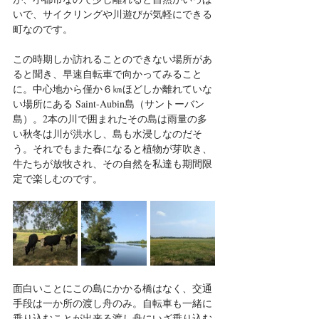
いで、サイクリングや川遊びが気軽にできる
町なのです。
この時期しか訪れることのできない場所があ
ると聞き、早速自転車で向かってみること
に。中心地から僅か６㎞ほどしか離れていな
い場所にある Saint-Aubin島（サントーバン
島）。2本の川で囲まれたその島は雨量の多
い秋冬は川が洪水し、島も水浸しなのだそ
う。それでもまた春になると植物が芽吹き、
牛たちが放牧され、その自然を私達も期間限
定で楽しむのです。
面白いことにこの島にかかる橋はなく、交通
手段は一か所の渡し舟のみ。自転車も一緒に
乗り込むことが出来る渡し舟にいざ乗り込む