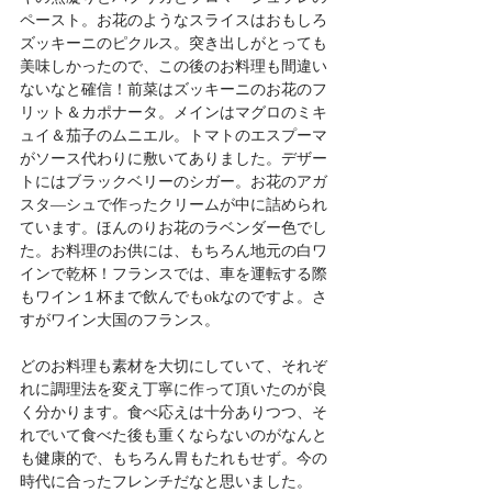
ペースト。お花のようなスライスはおもしろ
ズッキーニのピクルス。突き出しがとっても
美味しかったので、この後のお料理も間違い
ないなと確信！前菜はズッキーニのお花のフ
リット＆カポナータ。メインはマグロのミキ
ュイ＆茄子のムニエル。トマトのエスプーマ
がソース代わりに敷いてありました。デザー
トにはブラックベリーのシガー。お花のアガ
スタ―シュで作ったクリームが中に詰められ
ています。ほんのりお花のラベンダー色でし
た。お料理のお供には、もちろん地元の白ワ
インで乾杯！フランスでは、車を運転する際
もワイン１杯まで飲んでもokなのですよ。さ
すがワイン大国のフランス。
どのお料理も素材を大切にしていて、それぞ
れに調理法を変え丁寧に作って頂いたのが良
く分かります。食べ応えは十分ありつつ、そ
れでいて食べた後も重くならないのがなんと
も健康的で、もちろん胃もたれもせず。今の
時代に合ったフレンチだなと思いました。