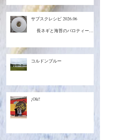
サブスクレシピ 2026.06
長ネギと海苔のバロティーヌ
／コルドンブルー／丸ごとメロン
ケーキ
コルドンブルー
¡Olé!