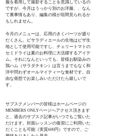
服を着用して撮影することを意識しているの
ですが、今月はうっかり別のお洋服、、なん
て裏事情もあり、編集の様が垣間見られるか
もしれません。
今月のメニューは、応用のきくパーツが盛り
だくさん。ピサラディエールの生地はピザ生
地として使用可能ですし、チェリートマトの
セミドライは夏のお料理に大活躍するアイテ
ム。それになんといっても、皆様お馴染みの
鶏ハム（サラダチキン）は言うまでもなく和
洋中問わずオールマイティーな食材です。自
由な発想でお楽しみいただけたら嬉しいで
す。
サブスクメンバーの皆様はホームページの
MEMBERS ONLYページへアクセス頂きます
と、過去のサブスク記事がいつでもご覧いた
だけます。対面レッスンの復習にご利用いた
だくことも可能（実質600円）ですので、ご
興味ありましたら是非。