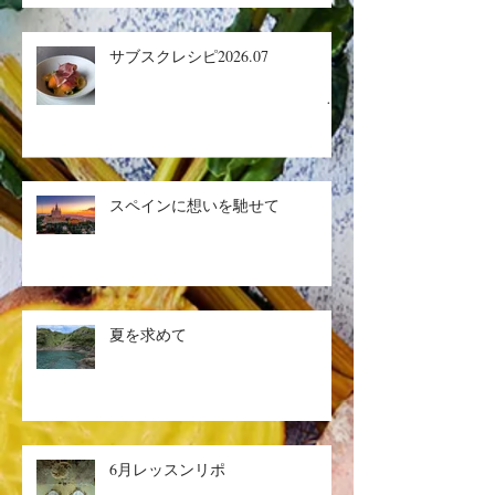
サブスクレシピ2026.07
生ハ
ムメロン／マグロのザタールグリ
スペインに想いを馳せて
ル、キヌアサラダ／マンゴープリ
ン
夏を求めて
6月レッスンリポ