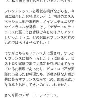
で、私も胸を撫でおろしているところです。
フレンチレッスンと看板を掲げながらも、今
回ご紹介したお料理といえば、前菜のエスカ
ベッシュは地中海料理、メインはチュニジア
やイスラエルが発祥、そしてデザートのティ
ラミスに至っては皆様ご存じのイタリアン！
といったように、どのお皿もフランス発祥の
ものではありませんでした！
ですがどちらもフランス人に愛され、すっか
りフランスに根を下ろしたように鎮座し、ビ
ストロや家庭で出てくる定番料理にまでなっ
ているお料理であったり、ビストロで私が実
際に出会ったお料理たち。多種多様な人種が
共に暮らすフランスならではの、国際色豊か
な食卓をお届けできたのかもしれません。
さて今回のデザート、ティラミス。