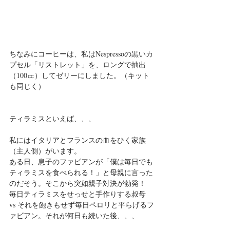
ちなみにコーヒーは、私はNespressoの黒いカ
プセル「リストレット」を、ロングで抽出
（100㏄）してゼリーにしました。（キット
も同じく）
ティラミスといえば、、、
私にはイタリアとフランスの血をひく家族
（主人側）がいます。
ある日、息子のファビアンが「僕は毎日でも
ティラミスを食べられる！」と母親に言った
のだそう。そこから突如親子対決が勃発！
毎日ティラミスをせっせと手作りする叔母 
vs それを飽きもせず毎日ペロリと平らげるフ
ァビアン。それが何日も続いた後、、、