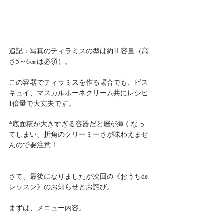
追記：写真のティラミスの型は約1Ⅼ容量（高
さ5～6㎝は必須）。
この容器でティラミスを作る場合でも、ビス
キュイ、マスカルポーネクリーム共にレシピ
1倍量で大丈夫です。
*底面積が大きすぎる容器だと層が薄くなっ
てしまい、折角のクリーミーさが味わえませ
んので要注意！
さて、最後になりましたが次回の《おうちde
レッスン》のお知らせとお詫び。
まずは、メニュー内容。