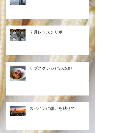
７月レッスンリポ
サブスクレシピ2026.07
生ハ
ムメロン／マグロのザタールグリ
スペインに想いを馳せて
ル、キヌアサラダ／マンゴープリ
ン