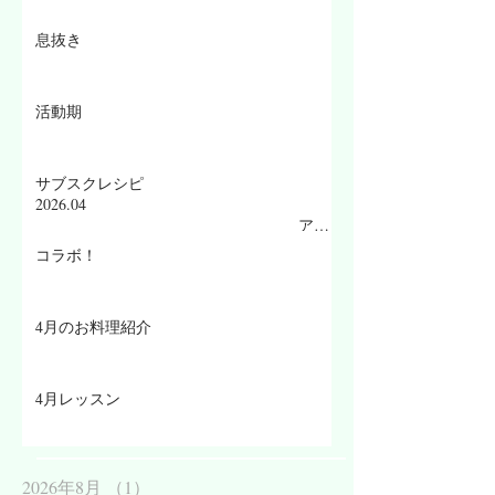
息抜き
活動期
サブスクレシピ
2026.04
アス
パラ・グリビッシュソース／豚フィレ肉と
コラボ！
新玉ねぎ／ドバイチョコチーズケーキ
4月のお料理紹介
4月レッスン
2026年8月
（1）
1件の記事