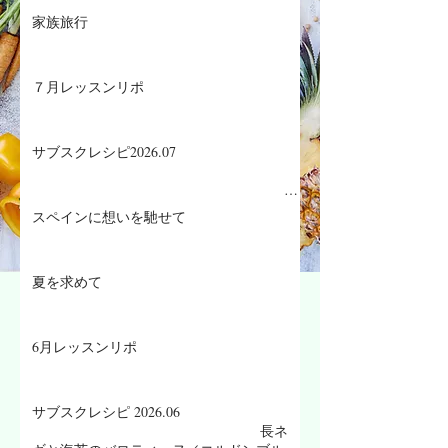
家族旅行
７月レッスンリポ
サブスクレシピ2026.07
スペインに想いを馳せて
生ハムメロン
／マグロのザタールグリル、キヌアサラダ
夏を求めて
／マンゴープリン
6月レッスンリポ
サブスクレシピ 2026.06
長ネ