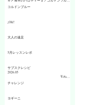
ギと海苔のバロティーヌ／コルドンブルー
／丸ごとメロンケーキ
コルドンブルー
¡Olé!
大人の遠足
5月レッスンレポ
サブスクレシピ
2026.05
玉ねぎ
の冷製スープ／鴨胸肉のローストオレンジ
チャレンジ
ソース／枇杷タルト／枇杷ゼリー
ヨギーニ